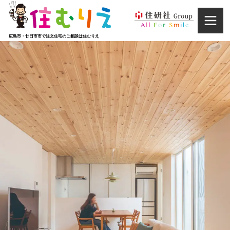
広島市・廿日市市で注文住宅のご相談は住むりえ
家づくり
CONCEPT
施工実例
WORKS
イベント情報
EVENT INFORMATION
お客様の声
VOICE