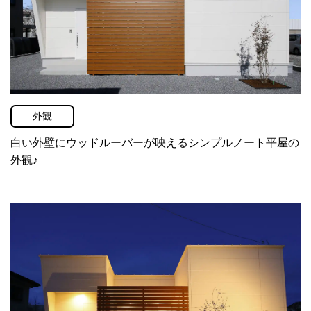
+
商品ラインナップ
PRODUCT LINEUP
スタッフ紹介
外観
オーナーズクララブ
白い外壁にウッドルーバーが映えるシンプルノート平屋の
住まいのコラム
外観♪
店舗紹介・会社概要
求人・採用情報