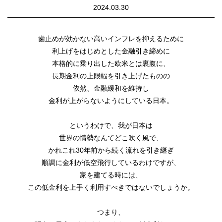
2024.03.30
+
商品ラインナップ
PRODUCT LINEUP
歯止めが効かない高いインフレを抑えるために
利上げをはじめとした金融引き締めに
本格的に乗り出した欧米とは裏腹に、
スタッフ紹介
長期金利の上限幅を引き上げたものの
オーナーズクララブ
依然、金融緩和を維持し
金利が上がらないようにしている日本。
住まいのコラム
というわけで、我が日本は
店舗紹介・会社概要
世界の情勢なんてどこ吹く風で、
かれこれ30年前から続く流れを引き継ぎ
求人・採用情報
順調に金利が低空飛行しているわけですが、
家を建てる時には、
この低金利を上手く利用すべきではないでしょうか。
つまり、