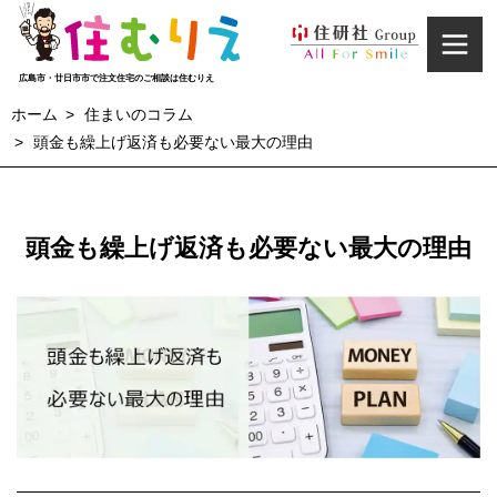
広島市・廿日市市で注文住宅のご相談は住むりえ
ホーム
住まいのコラム
頭金も繰上げ返済も必要ない最大の理由
家づくり
CONCEPT
頭金も繰上げ返済も必要ない最大の理由
施工実例
WORKS
イベント情報
EVENT INFORMATION
お客様の声
VOICE